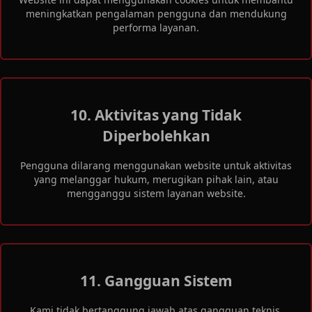
meningkatkan pengalaman pengguna dan mendukung
performa layanan.
10. Aktivitas yang Tidak
Diperbolehkan
Pengguna dilarang menggunakan website untuk aktivitas
yang melanggar hukum, merugikan pihak lain, atau
mengganggu sistem layanan website.
11. Gangguan Sistem
Kami tidak bertanggung jawab atas gangguan teknis,