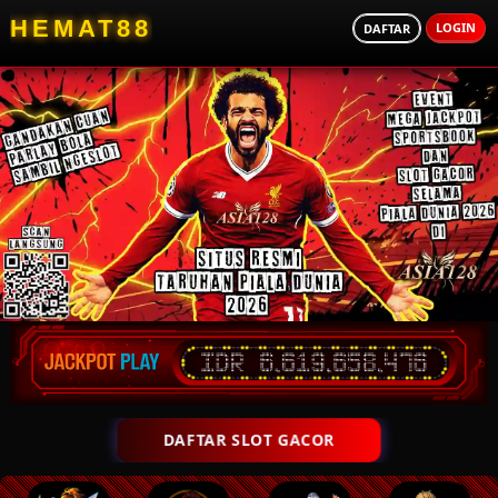
HEMAT88
LOGIN
DAFTAR
DAFTAR SLOT GACOR