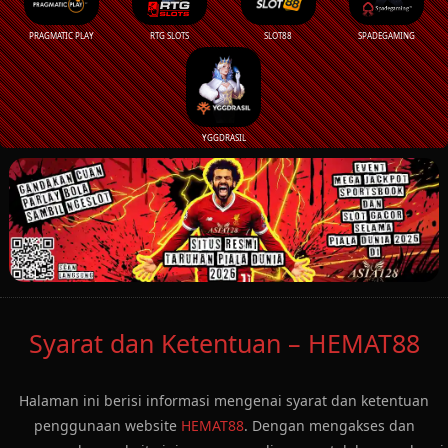
PRAGMATIC PLAY
RTG SLOTS
SLOT88
SPADEGAMING
YGGDRASIL
Syarat dan Ketentuan – HEMAT88
Halaman ini berisi informasi mengenai syarat dan ketentuan
penggunaan website
HEMAT88
. Dengan mengakses dan